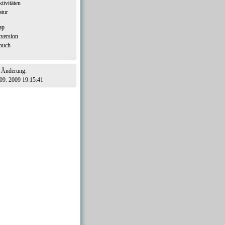
tivitäten
tur
ap
version
buch
Bereich (Login)
e Änderung:
 09. 2009 19:15:41