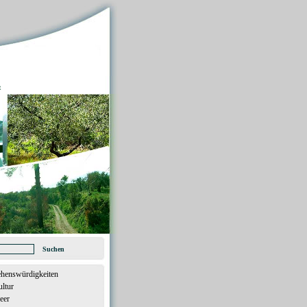
t
henswürdigkeiten
ltur
eer